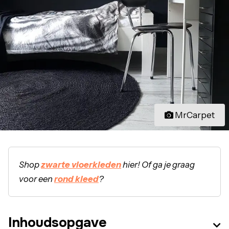
MrCarpet
Shop
zwarte vloerkleden
hier! Of ga je graag
voor een
rond kleed
?
Inhoudsopgave