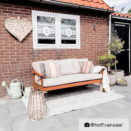
@hoff.van.saar