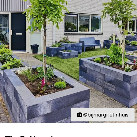
@bijmargrietinhuis