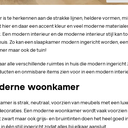
 is te herkennen aan de strakke lijnen, heldere vormen, mi
 hier en daar een accent kleur en veel moderne materialen
t. Een modern interieur en de moderne interieur stijl kan 
 huis. Zo kan een slaapkamer modern ingericht worden, ee
mer maar ook de tuin!
r alle verschillende ruimtes in huis die modern ingericht z
ducten en onmisbare items zien voor in een modern interi
oderne woonkamer
r is strak, neutraal, voorzien van meubels met een luxe 
 decoraties. Een moderne woonkamer wordt vaak voorzien 
t zwart maar ook grijs- en bruintinten doen het heel goed
in één stijl ingericht zodat alles bij elkaar aansluit.