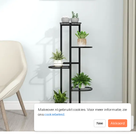
Makeover.nl gebruikt cookies. Voor meer informatie, zie
ons
cookiebeleid
.
vidaXL
Nee
Akkoord