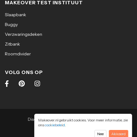
MAKEOVER TEST INSTITUUT
Slaapbank
Buggy
Verzwaringsdeken
Zitbank
Roomdivider
VOLG ONS OP
Disclaimer
|
Algemene voorwaarden
|
Makeover.nl gebruikt cookies. Voor meer informatie, zie
ons
cookiebeleid
Privacy & cookiebeleid
.
2026
-
Makeover.nl BV
Nee
Akkoord