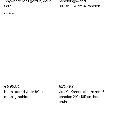
'Anywhere' Met gordijn, kleur
Scheidingswand
Grijs
B160xH180cm 4 Panelen
Umbra
€999,00
€207,99
Niora roomdivider 80 cm -
vidaXL Kamerscherm met 6
metal graphite
panelen 210x165 cm hout
bruin