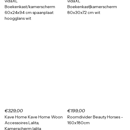
vidaXL
vidaXL
Boekenkast/kamerscherm
Boekenkast|kamerscherm
60x24x94 cm spaanplaat
80x30x72 cm wit
hoogglans wit
€329,00
€199,00
Kave Home Kave Home Woon
Roomdivider Beauty Horses -
Accessoires Lalita,
160x180cm
Kamerscherm lalita