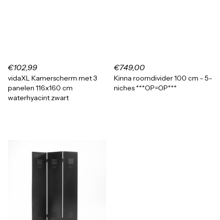
€102,99
€749,00
vidaXL Kamerscherm met 3
Kinna roomdivider 100 cm - 5-
panelen 116x160 cm
niches ***OP=OP***
waterhyacint zwart