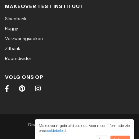
MAKEOVER TEST INSTITUUT
Slaapbank
Buggy
Verzwaringsdeken
Zitbank
Roomdivider
VOLG ONS OP
Disclaimer
|
Algemene voorwaarden
|
Makeover.nl gebruikt cookies. Voor meer informatie, zie
ons
cookiebeleid
Privacy & cookiebeleid
.