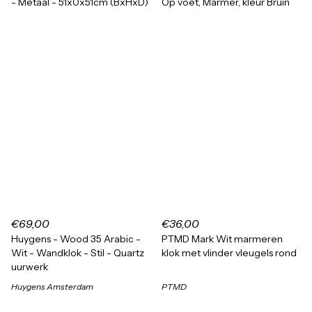
- Metaal - 51x0x51cm (BxHxD)
Op voet, Marmer, kleur Bruin
€69,00
€36,00
Huygens - Wood 35 Arabic -
PTMD Mark Wit marmeren
Wit - Wandklok - Stil - Quartz
klok met vlinder vleugels rond
uurwerk
Huygens Amsterdam
PTMD