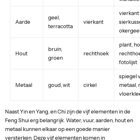
vierkant
geel,
Aarde
vierkant
sierkuss
terracotta
okergeel
plant, h
bruin,
Hout
rechthoek
rechtho
groen
fotolijst
spiegel 
Metaal
goud, wit
cirkel
metaal, 
vloerkle
Naast Yin en Yang, en Chi zijn de vijf elementen in de
Feng Shui erg belangrijk. Water, vuur, aarden, hout en
metaal kunnen elkaar op een goede manier
versterken. Deze vijf elementen komen in