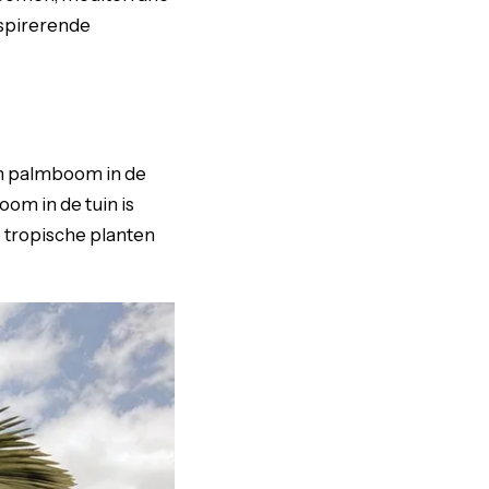
inspirerende
en palmboom in de
om in de tuin is
e tropische planten