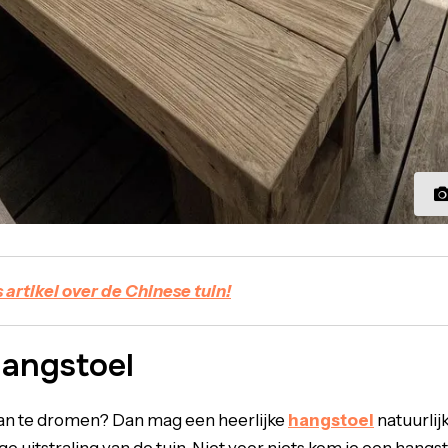
 artikel over de Chinese tuin!
hangstoel
van te dromen? Dan mag een heerlijke
hangstoel
natuurlij