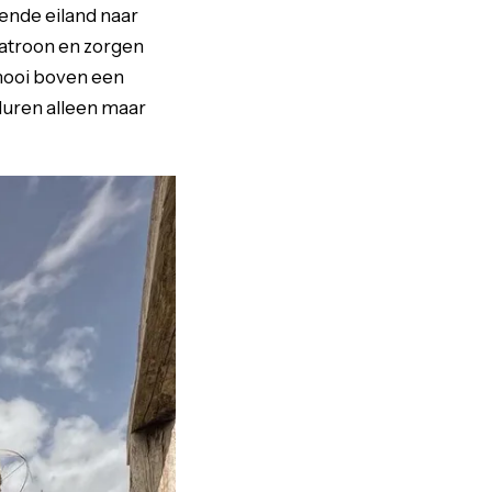
sende eiland naar
atroon en zorgen
 mooi boven een
nduren alleen maar