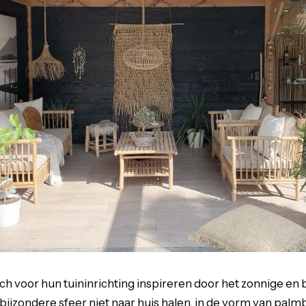
ch voor hun tuininrichting inspireren door het zonnige en 
bijzondere sfeer niet naar huis halen, in de vorm van pa