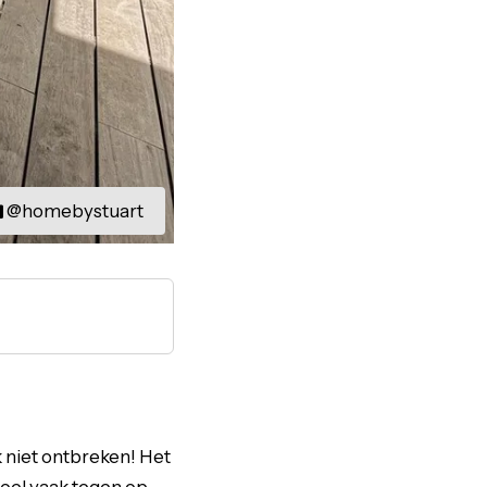
@homebystuart
k niet ontbreken! Het