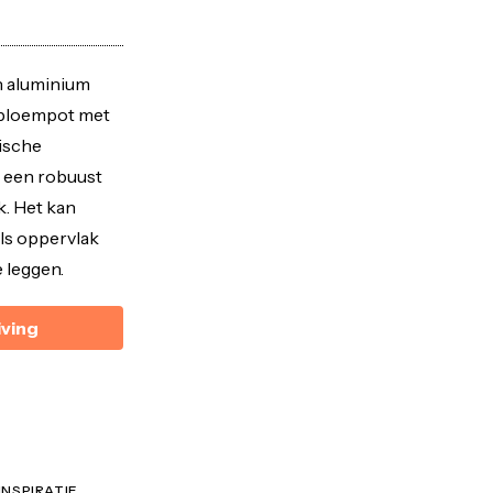
n aluminium
e bloempot met
ische
t een robuust
k. Het kan
ls oppervlak
 leggen.
iving
INSPIRATIE