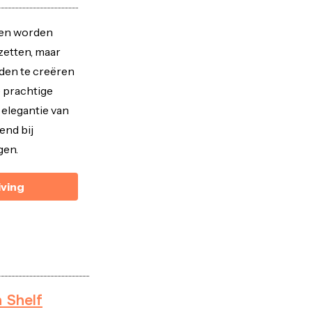
een worden
 zetten, maar
nden te creëren
e prachtige
 elegantie van
end bij
gen.
iving
 Shelf