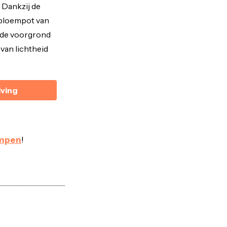
. Dankzij de
e bloempot van
 de voorgrond
van lichtheid
iving
ampen
!