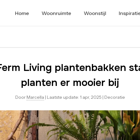
Home
Woonruimte
Woonstijl
Inspirati
Ferm Living plantenbakken s
planten er mooier bij
Door
Marcella
|
Laatste update:
1 apr, 2025
|
Decoratie