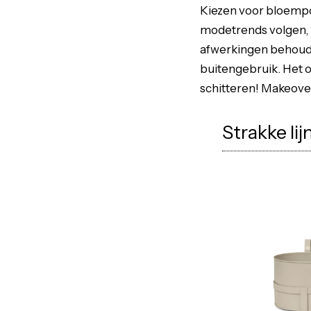
Kiezen voor bloempot
modetrends volgen, 
afwerkingen behouden
buitengebruik. Het 
schitteren! Makeover
Strakke li