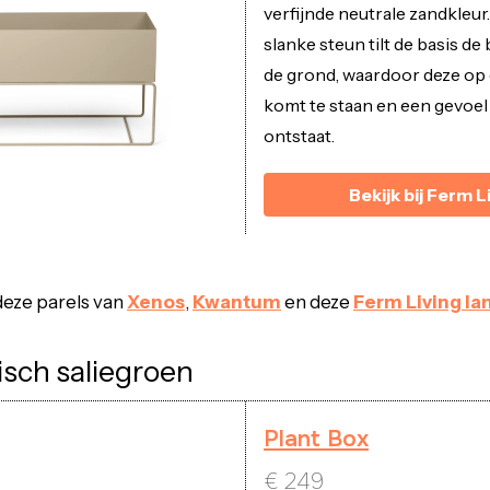
verfijnde neutrale zandkleur
slanke steun tilt de basis d
de grond, waardoor deze op
komt te staan en een gevoel 
ontstaat.
Bekijk bij Ferm L
eze parels van
Xenos
,
Kwantum
en deze
Ferm Living l
sch saliegroen
Plant Box
€
249