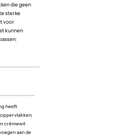
kken die geen
te sterke
t voor
est kunnen
 passen:
ng heeft
e oppervlakken.
in crèmewit
evoegen aan de