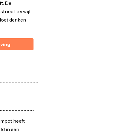
ft. De
trieel, terwijl
doet denken
iving
empot heeft
fd in een