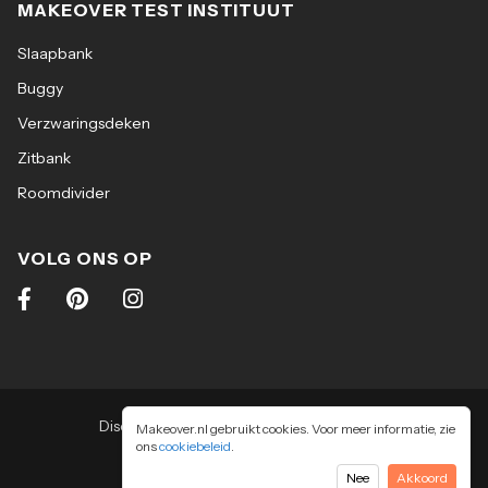
MAKEOVER TEST INSTITUUT
Slaapbank
Buggy
Verzwaringsdeken
Zitbank
Roomdivider
VOLG ONS OP
Disclaimer
|
Algemene voorwaarden
|
Makeover.nl gebruikt cookies. Voor meer informatie, zie
ons
cookiebeleid
Privacy & cookiebeleid
.
2026
-
Makeover.nl BV
Nee
Akkoord