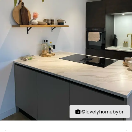
@lovelyhomebybr