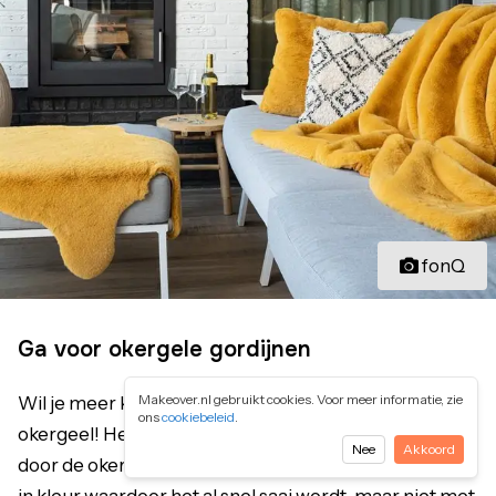
fonQ
Ga voor okergele gordijnen
Makeover.nl gebruikt cookies. Voor meer informatie, zie
Wil je meer kleur in je gordijnen? Probeer eens
ons
cookiebeleid
.
okergeel! Het geeft dan meteen al sfeer in je kamer
Nee
Akkoord
door de okergele kleur. Vaak zijn gordijnen eenvoudig