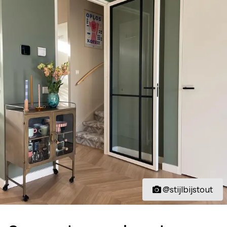
@stijlbijstout