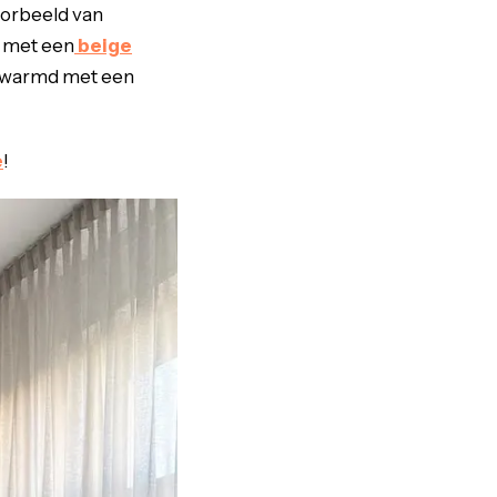
oorbeeld van
 met een
beige
pgewarmd met een
e
!