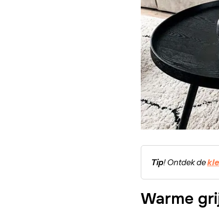
Tip
! Ontdek de
kl
Warme grij