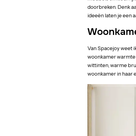
doorbreken. Denk aan
ideeën laten je een
Woonkamer
Van Spacejoy weet ik
woonkamer warmte en 
wittinten, warme bru
woonkamer in haar ei