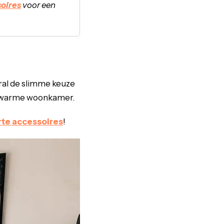
oires
voor een
ral de slimme keuze
de warme woonkamer.
te accessoires
!