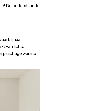
tje! De onderstaande
waarbij haar
kt van lichte
een prachtige warme