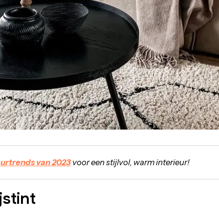
eurtrends van 2023
voor een stijlvol, warm interieur!
stint