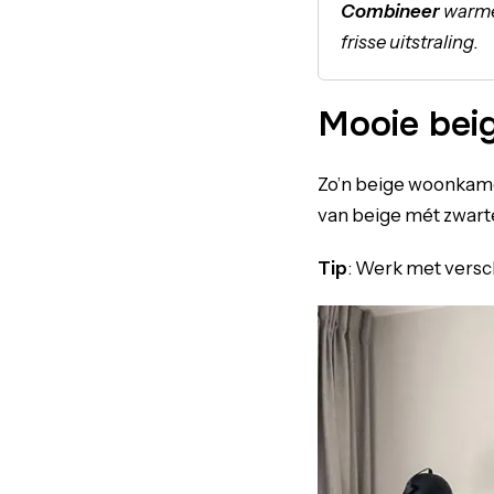
Combineer
warme 
frisse uitstraling.
Mooie beig
Zo’n beige woonkame
van beige mét zwart
Tip
: Werk met versc