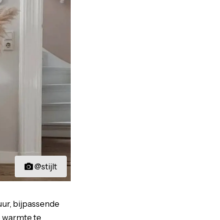
@stijlt
r, bijpassende
e warmte te