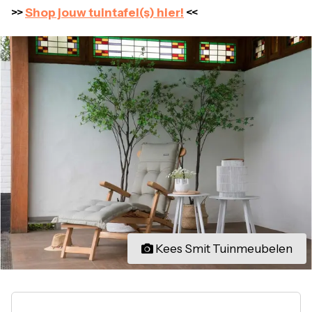
>>
Shop jouw tuintafel(s) hier!
<<
Kees Smit Tuinmeubelen