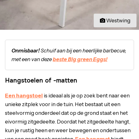
Westwing
Onmisbaar!
Schuif aan bij een heerlijke barbecue,
met een van deze
beste Big green Eggs!
Hangstoelen of -matten
Een hangstoel
is ideaal als je op zoek bent naar een
unieke zitplek voor in de tuin. Het bestaat uit een
steelvormig onderdeel dat op de grond staat en het
eivormig zitgedeelte. Doordat het zitgedeelte hangt,
kun je rustig heen en weer bewegen en ondertussen
van een goed boek genieten.
Een hangmat
biedt