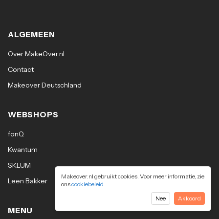
ALGEMEEN
Over MakeOver.nl
Contact
Makeover Deutschland
WEBSHOPS
fonQ
Kwantum
SKLUM
Makeover.nl gebruikt cookies. Voor meer informatie, zie
Leen Bakker
ons
cookiebeleid
.
Nee
Akkoord
MENU