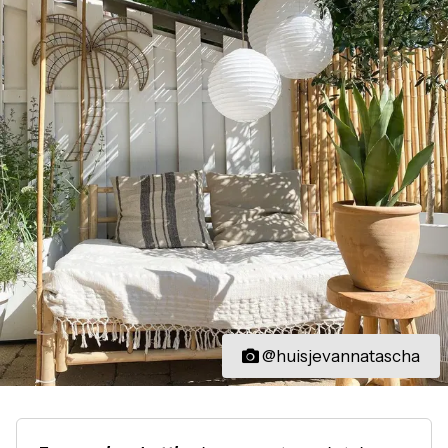
@huisjevannatascha