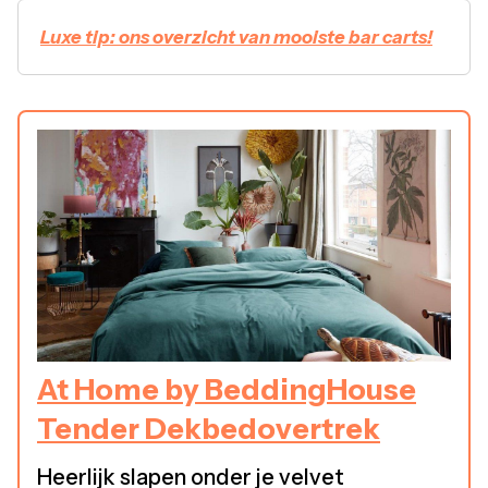
Luxe tip: ons overzicht van mooiste bar carts!
At Home by BeddingHouse
Tender Dekbedovertrek
Heerlijk slapen onder je velvet