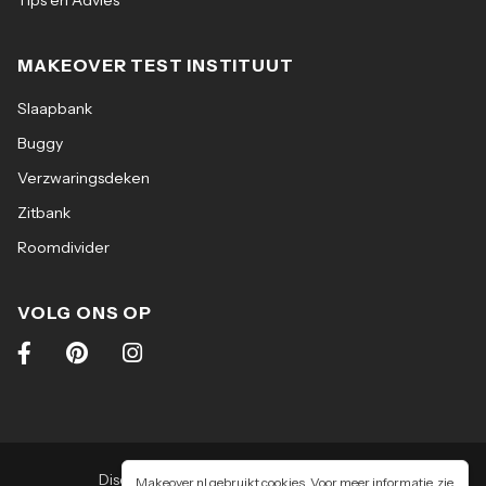
MAKEOVER TEST INSTITUUT
Slaapbank
Buggy
Verzwaringsdeken
Zitbank
Roomdivider
VOLG ONS OP
Disclaimer
|
Algemene voorwaarden
|
Makeover.nl gebruikt cookies. Voor meer informatie, zie