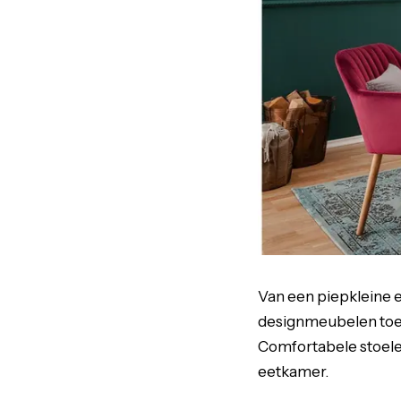
Van een piepkleine 
designmeubelen toe t
Comfortabele stoelen,
eetkamer.