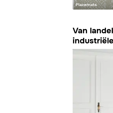
Placemats
Van lande
industriël