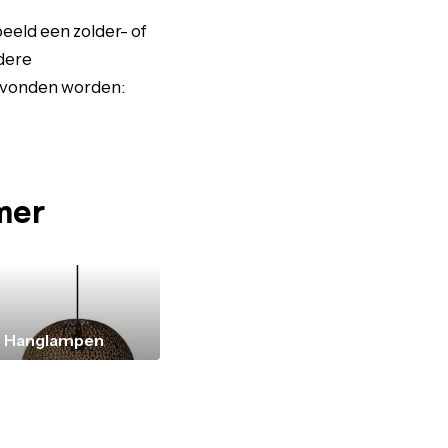
eeld een zolder- of
dere
gevonden worden:
mer
Hanglampen