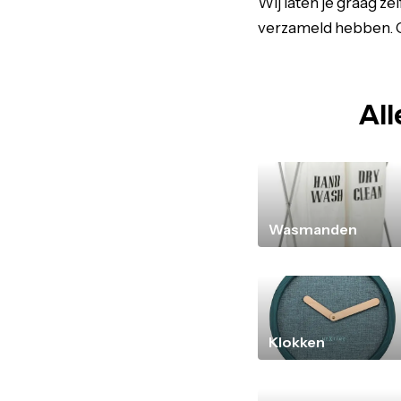
Wij laten je graag z
verzameld hebben. On
All
Wasmanden
Klokken