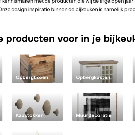
elf kennismaken met de producten die wij de afgelopen jaa
ze design inspiratie binnen de bijkeuken is namelijk precie
e producten voor in je bijke
Opbergboxen
Opbergkasten
Kapstokken
Muurdecoratie