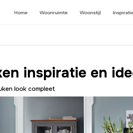
Home
Woonruimte
Woonstijl
Inspirati
ken inspiratie en id
uken look compleet