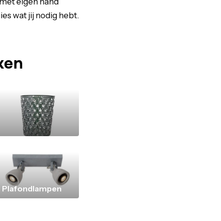
r met eigen hand
s wat jij nodig hebt.
uken
Plafondlampen