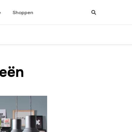
e
Shoppen
eeën