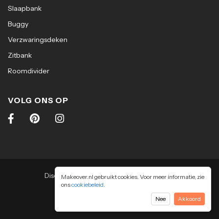
Slaapbank
Buggy
Verzwaringsdeken
Zitbank
Roomdivider
VOLG ONS OP
Disclaimer
|
Algemene voorwaarden
|
Makeover.nl gebruikt cookies. Voor meer informatie, zie
ons
cookiebeleid
Privacy & cookiebeleid
.
2026
-
Makeover.nl BV
Nee
Akkoord