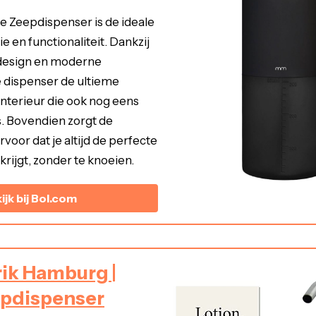
 Zeepdispenser is de ideale
e en functionaliteit. Dankzij
 design en moderne
 dispenser de ultieme
 interieur die ook nog eens
is. Bovendien zorgt de
voor dat je altijd de perfecte
rijgt, zonder te knoeien.
ijk bij Bol.com
ik Hamburg |
epdispenser