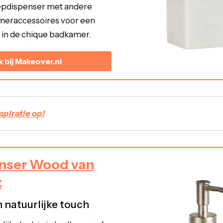
pdispenser met andere
eraccessoires voor een
 in de chique badkamer.
k bij Makeover.nl
piratie op!
nser Wood van
t
 natuurlijke touch