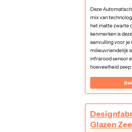
Deze Automatische
mix van technologi
het matte zwarte
kenmerken is deze
aanvulling voor je
milieuvriendelijk 
infrarood sensor er
hoeveelheid zeep k
Bek
Designfabr
Glazen Ze