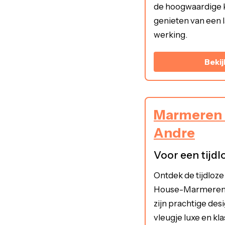
de hoogwaardige kw
genieten van een
werking.
Bekij
Marmeren 
Andre
Voor een tijdl
Ontdek de tijdloze
House-Marmeren 
zijn prachtige des
vleugje luxe en kl