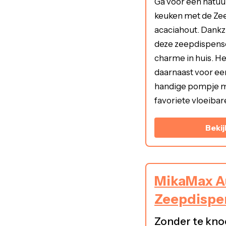
Ga voor een natuur
keuken met de Ze
acaciahout. Dankz
deze zeepdispense
charme in huis. H
daarnaast voor ee
handige pompje m
favoriete vloeibar
Bekij
MikaMax A
Zeepdispe
Zonder te kno