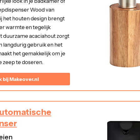
lijke look in je badkamer of
epdispenser Wood van
ij het houten design brengt
r warmte en tegelijk
et duurzame acaciahout zorgt
n langdurig gebruik en het
aakt het gemakkelijk om je
e zeep te doseren.
k bij Makeover.nl
utomatische
nser
eien