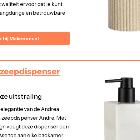
aliteit ervoor dat je kunt
 langdurige en betrouwbare
k bij Makeover.nl
zeepdispenser
oze uitstraling
 elegantie van de Andrea
zeepdispenser Andre. Met
ign voegt deze dispenser een
asse toe aan elke badkamer.