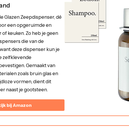
wand
e Glazen Zeepdispenser, dé
voor een opgeruimde en
r of keuken. Zo heb je geen
spensers die van de
 want deze dispenser kun je
e zelfklevende
bevestigen. Gemaakt van
rialen zoals bruin glas en
tijdloze vormen, dient dit
er naast je gootsteen.
ijk bij Amazon