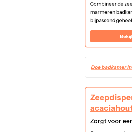
Combineer de zee
marmeren badkam
bijpassend geheel
Bekij
Doe badkamer ins
Zeepdispe
acaciahou
Zorgt voor een