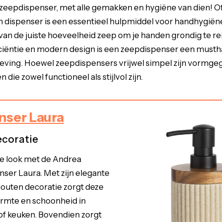
zeepdispenser, met alle gemakken en hygiëne van dien! Of 
en dispenser is een essentieel hulpmiddel voor handhygiën
van de juiste hoeveelheid zeep om je handen grondig te rei
ciëntie en modern design is een zeepdispenser een must
ing. Hoewel zeepdispensers vrijwel simpel zijn vormgegev
 die zowel functioneel als stijlvol zijn.
nser Laura
ecoratie
lle look met de Andrea
er Laura. Met zijn elegante
houten decoratie zorgt deze
rmte en schoonheid in
f keuken. Bovendien zorgt