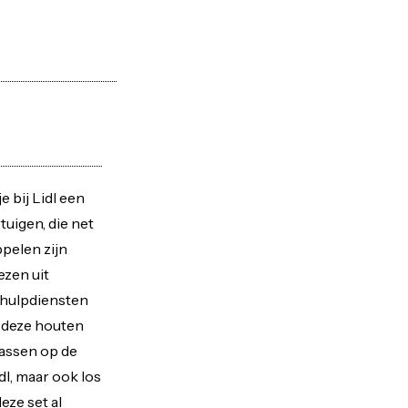
 bij Lidl een
uigen, die net
ppelen zijn
ezen uit
 hulpdiensten
n deze houten
passen op de
l, maar ook los
deze set al