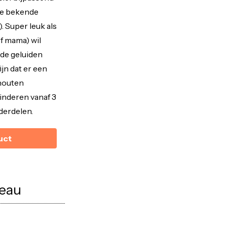
de bekende
. Super leuk als
f mama) wil
nde geluiden
ijn dat er een
 houten
inderen vanaf 3
derdelen.
uct
deau