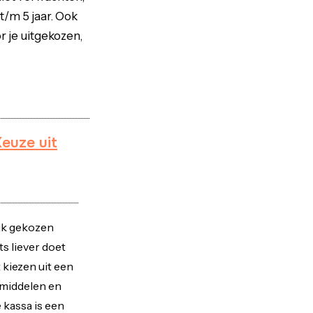
 t/m 5 jaar. Ook
r je uitgekozen,
euze uit
ijk gekozen
ts liever doet
 kiezen uit een
smiddelen en
 kassa is een