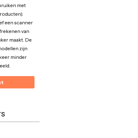
ebruiken met
roducten).
ief een scanner
 afrekenen van
uker maakt. De
modellen zijn
n keer minder
eeld.
ct
rs