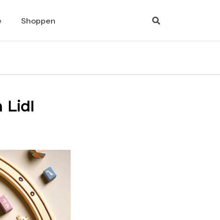
e
Shoppen
 Lidl