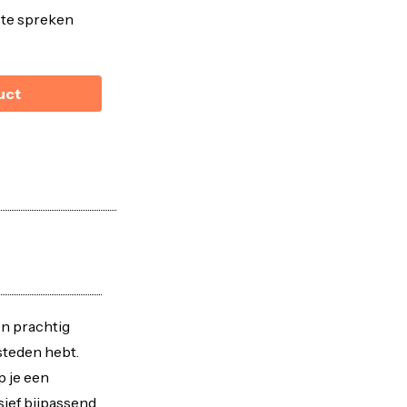
 te spreken
uct
n prachtig
steden hebt.
 je een
sief bijpassend