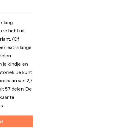
enlang
euze hebt uit
iant. (Of
en extra lange
delen
 je kindje, en
otoriek. Je kunt
oorbaan van 2,7
it 57 delen. De
kaar te
s.
ct