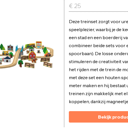
€
25
Deze treinset zorgt voor ur
speelplezier, waarbij je de k
een stad en een boerderij var
combineer beide sets voor e
spoorbaan). De losse onder
stimuleren de creativiteit van
het rijden met de trein de m
met deze set een houten sp
meter maken en hij bestaat u
treinen zijn makkelijk met el
koppelen, dankzij magneetje
Bekijk produ