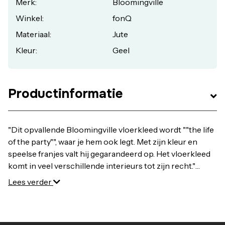
Merk:
Bloomingville
Winkel:
fonQ
Materiaal:
Jute
Kleur:
Geel
Productinformatie
"Dit opvallende Bloomingville vloerkleed wordt ""the life
of the party"", waar je hem ook legt. Met zijn kleur en
speelse franjes valt hij gegarandeerd op. Het vloerkleed
komt in veel verschillende interieurs tot zijn recht."
Bestel Bloomingville Sun 01 Vloerkleed online bij fonQ.
Lees verder
Alle Bloomingville Kleden uit voorraad leverbaar.
Vandaag besteld, maandag in huis