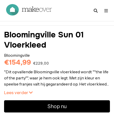
Bloomingville Sun 01
Vloerkleed
Bloomingville
€154,99
€229,00
"Dit opvallende Bloomingville vloerkleed wordt ""the life
of the party"", waar je hem ook legt. Met zijn kleur en
speelse franjes valt hij gegarandeerd op. Het vloerkleed
komt in veel verschillende interieurs tot zijn recht."
Lees verder
Bestel Bloomingville Sun 01 Vloerkleed online bij fonQ.
Alle Bloomingville Kleden uit voorraad leverbaar.
Shop nu
Vandaag besteld, maandag in huis