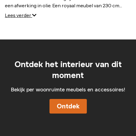
een afwerking in olie. Een royaal meubel van 230 cm
breed, met 4 glasdeuren, 4 dichte deuren en 4 lades, allen
Lees verder
voorzien van een degelijk soft closing systeem. Het
servies kan zich geen beter plekje wensen!
Ontdek het interieur van dit
moment
Bekijk per woonruimte meubels en accessoires!
Ontdek