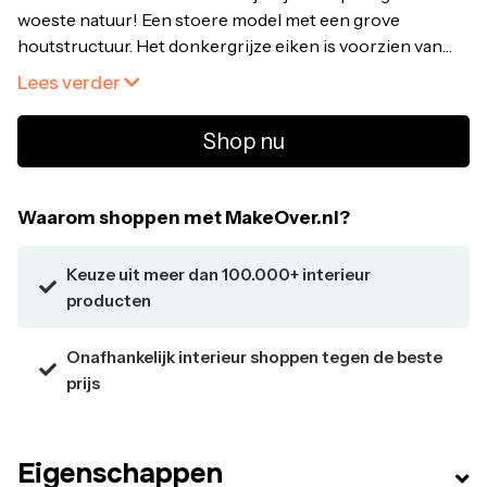
woeste natuur! Een stoere model met een grove
houtstructuur. Het donkergrijze eiken is voorzien van
een afwerking in olie. Een royaal meubel van 230 cm
Lees verder
breed, met 4 glasdeuren, 4 dichte deuren en 4 lades, allen
voorzien van een degelijk soft closing systeem. Het
Shop nu
servies kan zich geen beter plekje wensen!
Waarom shoppen met MakeOver.nl?
Keuze uit meer dan 100.000+ interieur
producten
Onafhankelijk interieur shoppen tegen de beste
prijs
Eigenschappen