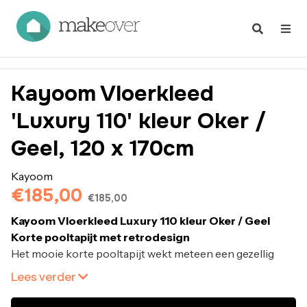
Kayoom Vloerkleed
'Luxury 110' kleur Oker /
Geel, 120 x 170cm
Kayoom
€185,00
€185,00
Kayoom Vloerkleed Luxury 110 kleur Oker / Geel
Korte pooltapijt met retrodesign
Het mooie korte pooltapijt wekt meteen een gezellig
gevoel op bij de kijker. De harmonisch op elkaar
Lees verder
afgestemde tinten in ivoor en taupe en de gevlekte
uitstraling van het tapijt geven je kamer
een bijzonder