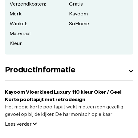
Verzendkosten:
Gratis
80 x 150 cm (€ 109,-)
Merk:
Kayoom
Eigenschappen:
Winkel:
SoHome
Merk: Kayoom
Materiaal:
Materiaal: 100% viscose (ca. 4000 g/m²), onderzijde van
Kleur:
katoen
Montage: Volledig afgemonteerd geleverd
Overige info: Dikte: ca. 13 mm
Lengte: 170 cm
Productinformatie
Breedte: 120 cm
Kayoom Vloerkleed Luxury 110 kleur Oker / Geel
Korte pooltapijt met retrodesign
Het mooie korte pooltapijt wekt meteen een gezellig
gevoel op bij de kijker. De harmonisch op elkaar
afgestemde tinten in ivoor en taupe en de gevlekte
Lees verder
uitstraling van het tapijt geven je kamer
een bijzonder
retrogevoel. Het moderne tapijt is een handgemaakt