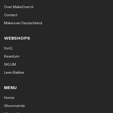
Over MakeOver.nl
200 x 290 cm (€ 525,-)
Contact
Makeover Deutschland
80 x 150 cm (€ 109,-)
WEBSHOPS
fonQ
Kwantum
Eigenschappen:
SKLUM
Merk: Kayoom
Leen Bakker
Materiaal: 100% viscose (ca. 4000 g/m²),
MENU
onderzijde van katoen
Home
Montage: Volledig afgemonteerd geleverd
Woonruimte