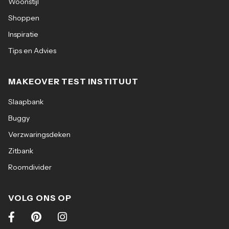
Woonstijl
Overige info: Dikte: ca. 13 mm
Shoppen
Lengte: 170 cm
Inspiratie
Tips en Advies
Breedte: 120 cm
MAKEOVER TEST INSTITUUT
Slaapbank
Buggy
Verzwaringsdeken
Zitbank
Roomdivider
VOLG ONS OP