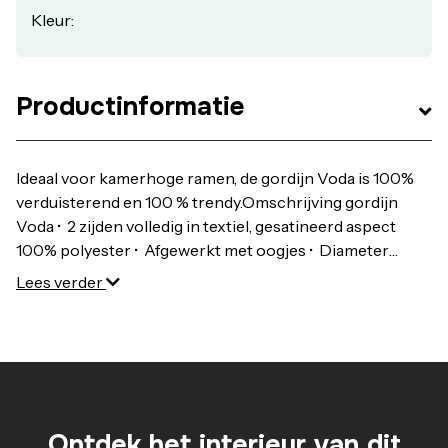
Kleur:
Productinformatie
Ideaal voor kamerhoge ramen, de gordijn Voda is 100%
verduisterend en 100 % trendy.Omschrijving gordijn
Voda • 2 zijden volledig in textiel, gesatineerd aspect
100% polyester • Afgewerkt met oogjes • Diameter
binnenzijde oogjes: 4 cm • Omzoomd
Lees verder
onderaan • Onderhoud : zie etiket • Sommige stoffen
kunnen krimpen bij het wassen (naturel stoffen). Was
het gordijn vooraleer ze aan te passenOntdek de
volledige collectie Voda op laredoute.beAfmetingen
gordijn Voda • B280 x H240 cm
Ontdek het interieur van dit