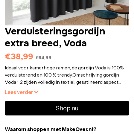
Verduisteringsgordijn
extra breed, Voda
€38,99
€64,99
Ideaal voor kamerhoge ramen, de gordijn Voda is 100%
verduisterend en 100 % trendy.Omschrijving gordijn
Voda • 2 zijden volledig in textiel, gesatineerd aspect
100% polyester • Afgewerkt met oogjes • Diameter
Lees verder
binnenzijde oogjes: 4 cm • Omzoomd
onderaan • Onderhoud : zie etiket • Sommige stoffen
Shop nu
kunnen krimpen bij het wassen (naturel stoffen). Was
het gordijn vooraleer ze aan te passenOntdek de
volledige collectie Voda op laredoute.beAfmetingen
Waarom shoppen met MakeOver.nl?
gordijn Voda • B280 x H240 cm