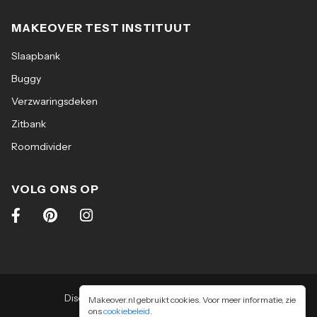
MAKEOVER TEST INSTITUUT
Slaapbank
Buggy
Verzwaringsdeken
Zitbank
Roomdivider
VOLG ONS OP
Disclaimer
|
Algemene voorwaarden
|
Makeover.nl gebruikt cookies. Voor meer informatie, zie
ons
cookiebeleid
Privacy & cookiebeleid
.