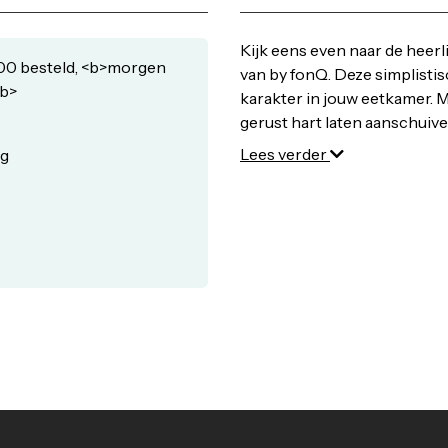
Kijk eens even naar de heerli
00 besteld, <b>morgen
van by fonQ. Deze simplistis
/b>
karakter in jouw eetkamer. Me
gerust hart laten aanschuive
cm - Zwart online bij fonQ. A
Lees verder
rg
21:00 besteld,
morgen in hu