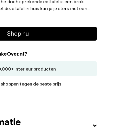
che, doch sprekende eettafel is een brok
 deze tafel in huis kan je je eters met een
n! Bestel by fonQ basic Crow Eettafel - Ø 105
lle by fonQ Tafels uit voorraad leverbaar. Voor
is
Shop nu
keOver.nl?
0.000+ interieur producten
r shoppen tegen de beste prijs
matie