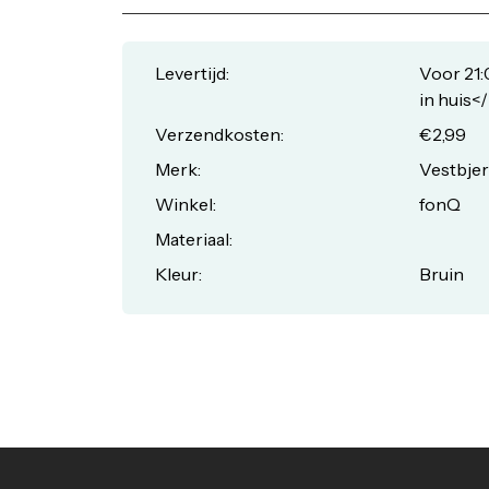
Levertijd:
Voor 21:
in huis<
Verzendkosten:
€2,99
Merk:
Vestbje
Winkel:
fonQ
Materiaal:
Kleur:
Bruin