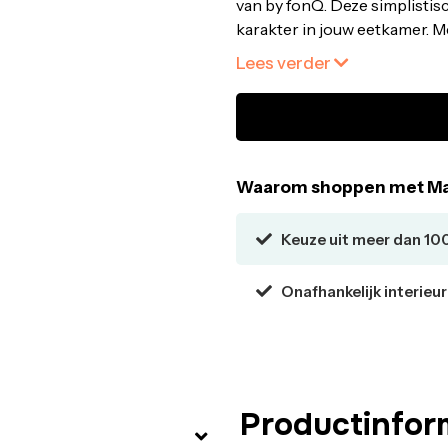
van by fonQ. Deze simplistis
karakter in jouw eetkamer. Met
gerust hart laten aanschuive
Lees verder
cm - Zwart online bij fonQ. A
21:00 besteld,
morgen in hu
Waarom shoppen met Ma
Keuze uit meer dan 10
Onafhankelijk interieu
Productinfor