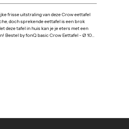
jke frisse uitstraling van deze Crow eettafel
che, doch sprekende eettafel is een brok
t deze tafel in huis kan je je eters met een
n! Bestel by fonQ basic Crow Eettafel - Ø 105
lle by fonQ Tafels uit voorraad leverbaar. Voor
is