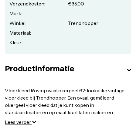
Verzendkosten:
€35,00
Merk:
Winkel:
Trendhopper
Materiaal:
Kleur:
Productinformatie
Vloerkleed Rovinj ovaal okergeel 62: lookalike vintage
vloerkleed bij Trendhopper. Een ovaal, gemêleerd
okergeel vloerkleed dat je kunt kopen in
standaardmaten en op maat kunt laten maken en
populair is, omdat het in een modern en klassiek
Lees verder
interieur past. Rovinj is een laagpolig vloerkleed met luxe
look en feel door chenillegaren. Korte draadjes verwerkt