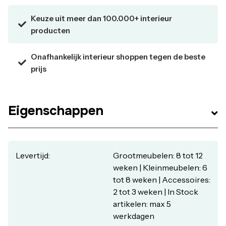
vloerkleed dat klasse en karakter toevoegt aan jouw
Keuze uit meer dan 100.000+ interieur
woonkamer, kleed- of slaapkamer. Dit chenille
producten
vloerkleed van Trendhopper bevat 34% katoen, 33%
polyester en 33% acryl. En dus heb je de voordelen van
Onafhankelijk interieur shoppen tegen de beste
natuurlijke en synthetische vloerkleden: ze houden
prijs
warmte vast en zijn goed te reinigen. Vloerkleed Rovinj
ovaal okergeel 62 kopen? Bestel nu online een
standaardmaat (ook als recht en rond vloerkleed). Een
Rovinj-vloerkleed op maat kopen (zowel recht, ovaal als
Eigenschappen
rond vloerkleed) kan in
Levertijd:
Grootmeubelen: 8 tot 12
weken | Kleinmeubelen: 6
tot 8 weken | Accessoires:
2 tot 3 weken | In Stock
artikelen: max 5
werkdagen