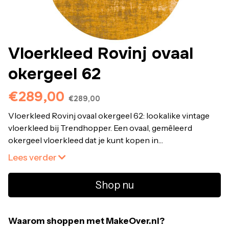
Vloerkleed Rovinj ovaal
okergeel 62
€289,00
€289,00
Vloerkleed Rovinj ovaal okergeel 62: lookalike vintage
vloerkleed bij Trendhopper. Een ovaal, gemêleerd
okergeel vloerkleed dat je kunt kopen in
standaardmaten en op maat kunt laten maken en
Lees verder
populair is, omdat het in een modern en klassiek
interieur past. Rovinj is een laagpolig vloerkleed met luxe
Shop nu
look en feel door chenillegaren. Korte draadjes verwerkt
tussen de hoofddraad geven reliëf, maken okergeel
vloerkleed Rovinj fluweelzacht en geven een glans die
Waarom shoppen met MakeOver.nl?
verandert door de lichtinval. Een ovaal okergeel