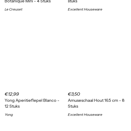
Botanique Mini - 4 Stuks
stuks
Le Creuset
Excellent Houseware
€12,99
€3,50
Yong Aperitieflepel Blanco -
Amuseschaal Hout 16.5 cm - 8
12 Stuks
Stuks
Yong
Excellent Houseware