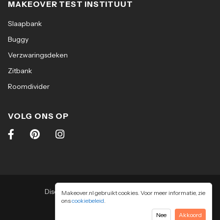
MAKEOVER TEST INSTITUUT
Slaapbank
Buggy
Verzwaringsdeken
Zitbank
Roomdivider
VOLG ONS OP
Disclaimer
|
Algemene voorwaarden
|
Makeover.nl gebruikt cookies. Voor meer informatie, zie
ons
cookiebeleid
Privacy & cookiebeleid
.
2026
-
Makeover.nl BV
Nee
Akkoord