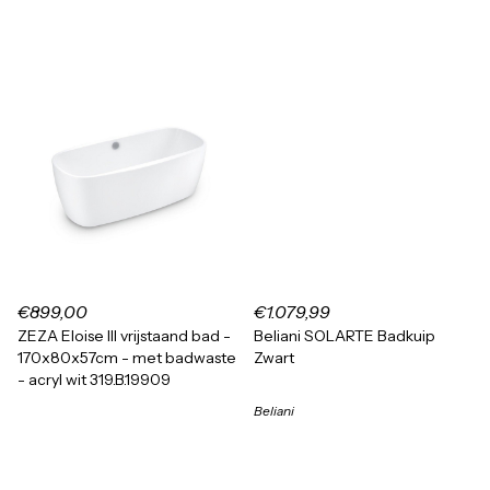
€899,00
€1.079,99
ZEZA Eloise III vrijstaand bad -
Beliani SOLARTE Badkuip
170x80x57cm - met badwaste
Zwart
- acryl wit 319.B.19909
Beliani