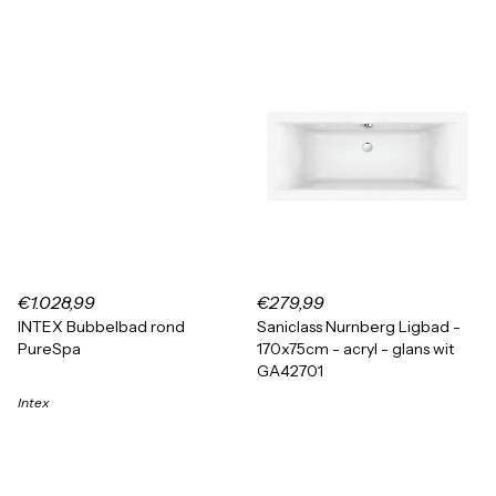
€1.028,99
€279,99
INTEX Bubbelbad rond
Saniclass Nurnberg Ligbad -
PureSpa
170x75cm - acryl - glans wit
GA42701
Intex