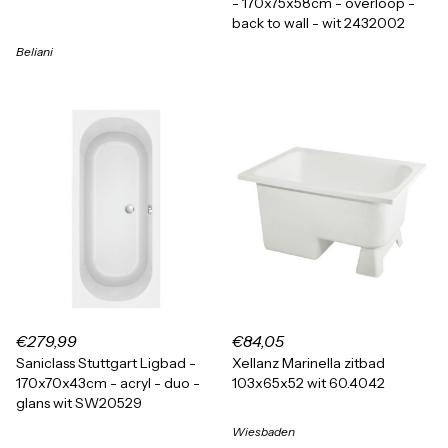
- 170x75x58cm - overloop -
back to wall - wit 2432002
Beliani
€279,99
€84,05
Saniclass Stuttgart Ligbad -
Xellanz Marinella zitbad
170x70x43cm - acryl - duo -
103x65x52 wit 60.4042
glans wit SW20529
Wiesbaden