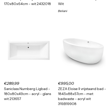
170x80x64cm - wit 2432018
Wit
Beliani
€289,99
€995,00
Saniclass Nurnberg Ligbad -
ZEZA Eloise II vrijstaand bad -
180x80x49cm - acryl - glans
184.5x88x57cm - met
wit 21.3657
badwaste - acryl wit
319.B.19908