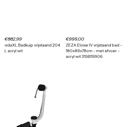
€882,99
€999,00
vidaXL Badkuip vrijstaand 204
ZEZA Eloise IV vrijstaand bad -
L acryl wit
180x89x78cm - met afvoer -
acryl wit 319.B.19906