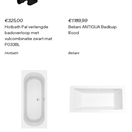
€325,00
€1.189,99
Hotbath Pal verlengde
Beliani ANTIGUA Badkuip
badoverloop met
Rood
vulcombinatie zwart mat
P033BL
Hotbath
Beliani