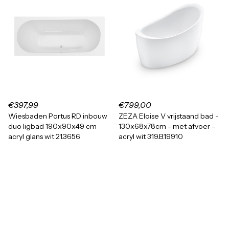
€397,99
€799,00
Wiesbaden Portus RD inbouw
ZEZA Eloise V vrijstaand bad -
duo ligbad 190x90x49 cm
130x68x78cm - met afvoer -
acryl glans wit 21.3656
acryl wit 319.B.19910