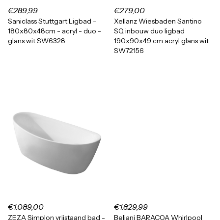
€289,99
€279,00
Saniclass Stuttgart Ligbad -
Xellanz Wiesbaden Santino
180x80x48cm - acryl - duo -
SQ inbouw duo ligbad
glans wit SW6328
190x90x49 cm acryl glans wit
SW72156
€1.089,00
€1.829,99
ZEZA Simplon vrijstaand bad -
Beliani BARACOA Whirlpool