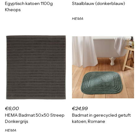
Egyptisch katoen 1100g
Staalblauw (donkerblauw)
Kheops
HEMA
€6,00
€24,99
HEMA Badmat 50x50 Streep
Badmat in gerecycled getuft
Donkergrijs
katoen, Romane
HEMA