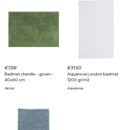
€7,99
€31,50
Badmat chenille - groen -
Aquanova London badmat
40x60 cm
1200 gr/m2
Xenos
Aquanova