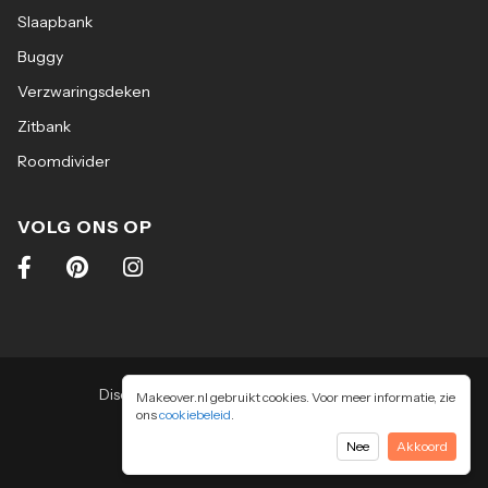
Slaapbank
Buggy
Verzwaringsdeken
Zitbank
Roomdivider
VOLG ONS OP
Disclaimer
|
Algemene voorwaarden
|
Makeover.nl gebruikt cookies. Voor meer informatie, zie
ons
cookiebeleid
Privacy & cookiebeleid
.
2026
-
Makeover.nl BV
Nee
Akkoord