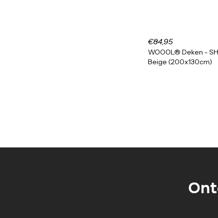
€84,95
WOOOL® Deken - S
Beige (200x130cm)
Ont