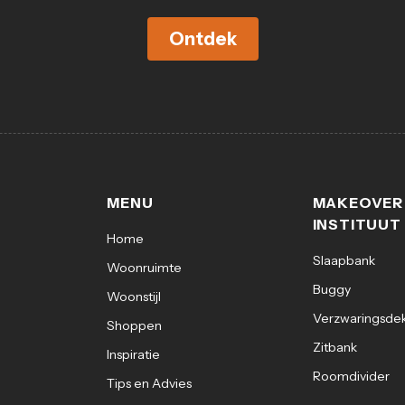
Ontdek
MENU
MAKEOVER
INSTITUUT
Home
Slaapbank
Woonruimte
Buggy
Woonstijl
Verzwaringsde
Shoppen
Zitbank
Inspiratie
Roomdivider
Tips en Advies