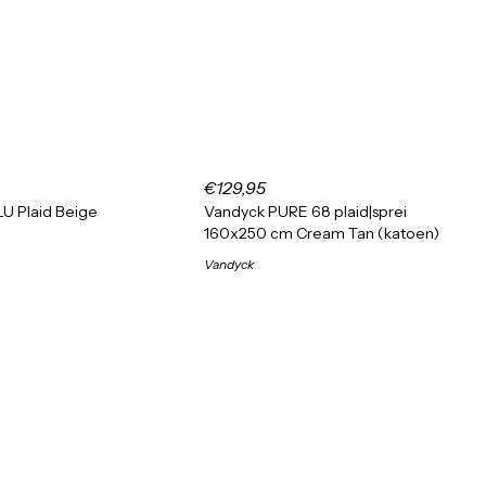
€129,95
LU Plaid Beige
Vandyck PURE 68 plaid|sprei
160x250 cm Cream Tan (katoen)
Vandyck