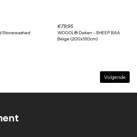
€79,95
aid Stonewashed
WOOOL® Deken - SHEEP BAA
Beige (200x130cm)
Volgende
ment