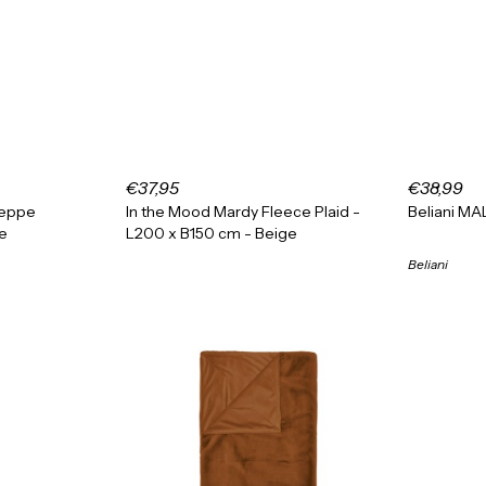
€37,95
€38,99
 Peppe
In the Mood Mardy Fleece Plaid -
Beliani MA
e
L200 x B150 cm - Beige
Beliani