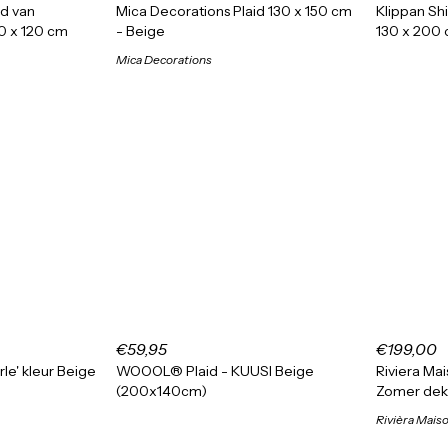
id van
Mica Decorations Plaid 130 x 150 cm
Klippan Sh
0 x 120 cm
- Beige
130 x 200
Mica Decorations
€59,95
€199,00
le' kleur Beige
WOOOL® Plaid - KUUSI Beige
Riviera Mai
(200x140cm)
Zomer dek
Rivièra Mais