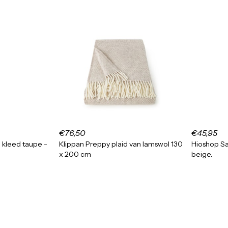
€76,50
€45,95
 kleed taupe -
Klippan Preppy plaid van lamswol 130
Hioshop S
x 200 cm
beige.