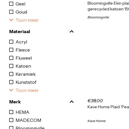
Bloomingville Ekin pla
Geel
gerecycled katoen 15
Goud
Bloomingville
Toon meer
Materiaal
Acryl
Fleece
Fluweel
Katoen
Keramiek
Kunststof
Toon meer
€38,00
Merk
Kave Home Plaid 'Pear
HEMA
MADE.COM
Kave Home
Bloomingville