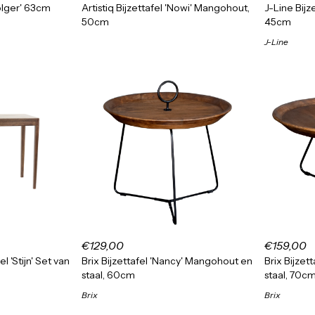
olger' 63cm
Artistiq Bijzettafel 'Nowi' Mangohout,
J-Line Bijze
50cm
45cm
J-Line
€129,00
€159,00
el 'Stijn' Set van
Brix Bijzettafel 'Nancy' Mangohout en
Brix Bijze
g
staal, 60cm
staal, 70c
Brix
Brix