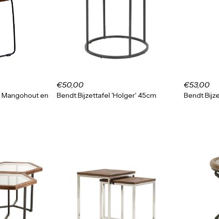
€50,00
€53,00
cy' Mangohout en
Bendt Bijzettafel 'Holger' 45cm
Bendt Bijz