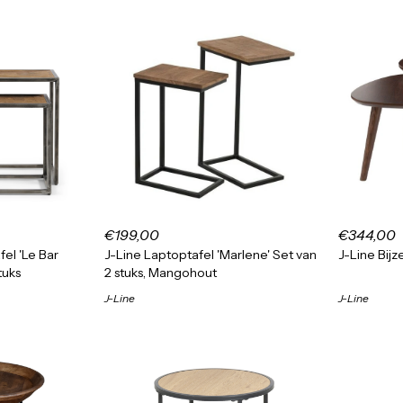
€199,00
€344,00
fel 'Le Bar
J-Line Laptoptafel 'Marlene' Set van
J-Line Bijze
tuks
2 stuks, Mangohout
J-Line
J-Line