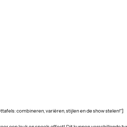
tafels: combineren, variëren, stijlen en de show stelen!"]
oor een leuk en speels effect! Dit kunnen verschillende typ