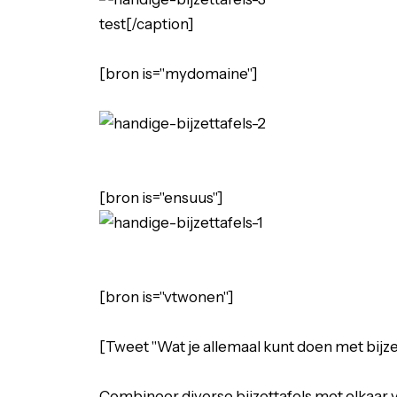
test[/caption]
[bron is="mydomaine"]
[bron is="ensuus"]
[bron is="vtwonen"]
[Tweet "Wat je allemaal kunt doen met bijzet
Combineer diverse bijzettafels met elkaar v