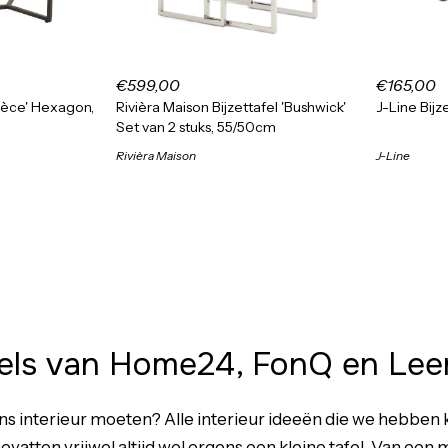
€599,00
€165,00
crèce' Hexagon,
Rivièra Maison Bijzettafel 'Bushwick'
J-Line Bijz
Set van 2 stuks, 55/50cm
Rivièra Maison
J-Line
fels van Home24, FonQ en Lee
ons interieur moeten? Alle
interieur ideeën
die we hebben k
evatten vrijwel altijd wel ergens een kleine tafel. Van ee