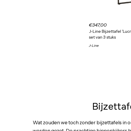
€347,00
J-Line Bijzettafel 'Lu
set van 3 stuks
J-Line
Bijzetta
Wat zouden we toch zonder bijzettafels in 
worden gezet. De prachtige
binnenkijkers
b