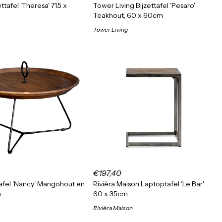
ttafel 'Theresa' 71.5 x
Tower Living Bijzettafel 'Pesaro'
Teakhout, 60 x 60cm
Tower Living
€197,40
ttafel 'Nancy' Mangohout en
Rivièra Maison Laptoptafel 'Le Bar'
m
60 x 35cm
Rivièra Maison