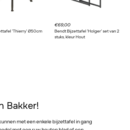
€69,00
ettafel 'Thierry' Ø50cm
Bendt Bijzettafel 'Holger' set van 2
stuks, kleur Hout
n Bakker!
unnen met een enkele bijzettafel in gang
n model met een ruw houten blad of een