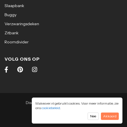
Slaapbank
Buggy
Verzwaringsdeken
Zitbank
Roomdivider
VOLG ONS OP
Disclaimer
|
Algemene voorwaarden
|
Makeover.nl gebruikt cookies. Voor meer informatie, zie
ons
cookiebeleid
Privacy & cookiebeleid
.
2026
-
Makeover.nl BV
Nee
Akkoord