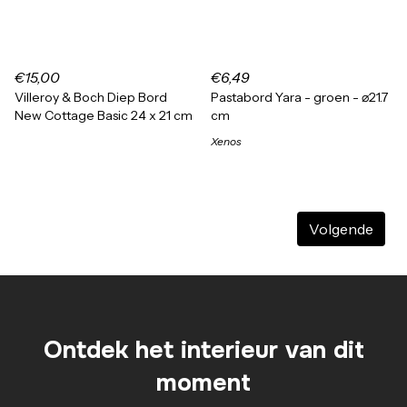
€15,00
€6,49
Villeroy & Boch Diep Bord
Pastabord Yara - groen - ⌀21.7
New Cottage Basic 24 x 21 cm
cm
Xenos
Volgende
Ontdek het interieur van dit
moment