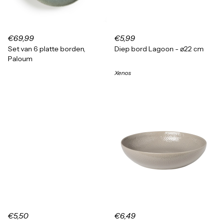
€69,99
€5,99
Set van 6 platte borden,
Diep bord Lagoon - ⌀22 cm
Paloum
Xenos
€5,50
€6,49