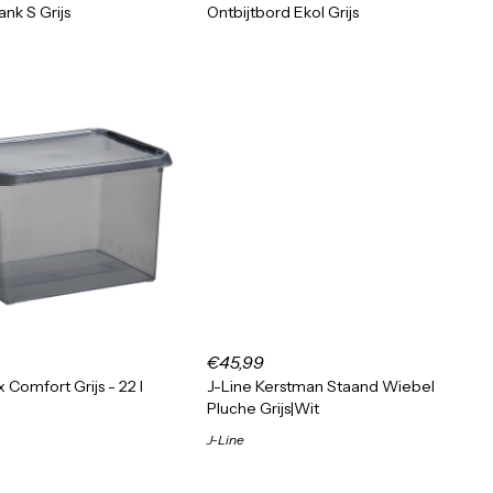
nk S Grijs
Ontbijtbord Ekol Grijs
€45,99
Comfort Grijs - 22 l
J-Line Kerstman Staand Wiebel
Pluche Grijs|Wit
J-Line