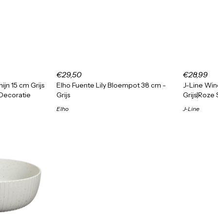
€29,50
€28,99
ijn 15 cm Grijs
Elho Fuente Lily Bloempot 38 cm -
J-Line Wind
 Decoratie
Grijs
Grijs|Roze 
Elho
J-Line