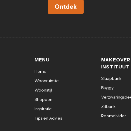
Ontdek
MENU
MAKEOVER
INSTITUUT
Home
Slaapbank
Woonruimte
Buggy
Woonstijl
Verzwaringsde
Shoppen
Zitbank
Inspiratie
Roomdivider
Tips en Advies