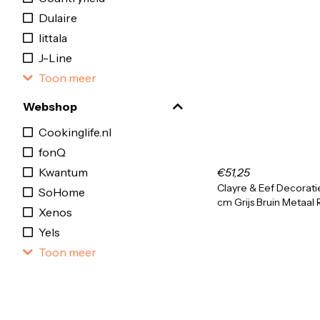
Dulaire
Iittala
J-Line
Toon meer
Webshop
Cookinglife.nl
fonQ
Kwantum
€51,25
Clayre & Eef Decorati
SoHome
cm Grijs Bruin Metaal
Xenos
Yels
Toon meer