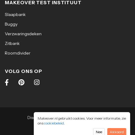
MAKEOVER TEST INSTITUUT
Slaapbank
Buggy
Verzwaringsdeken
Zitbank
Roomdivider
VOLG ONS OP
Disclaimer
|
Algemene voorwaarden
|
Makeover.nl gebruikt cookies. Voor meer informatie, zie
ons
cookiebeleid
Privacy & cookiebeleid
.
2026
-
Makeover.nl BV
Nee
Akkoord