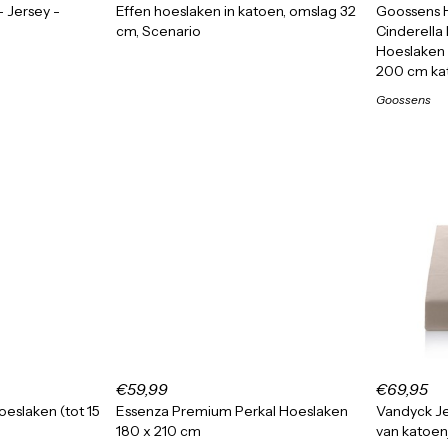
- Jersey -
Effen hoeslaken in katoen, omslag 32
Goossens 
cm, Scenario
Cinderella
Hoeslaken 
200 cm ka
Goossens
€59,99
€69,95
oeslaken (tot 15
Essenza Premium Perkal Hoeslaken
Vandyck J
180 x 210 cm
van katoen