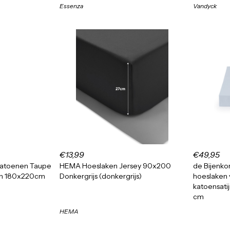
Essenza
Vandyck
€13,99
€49,95
Katoenen Taupe
HEMA Hoeslaken Jersey 90x200
de Bijenko
ken 180x220cm
Donkergrijs (donkergrijs)
hoeslaken 
katoensati
cm
HEMA