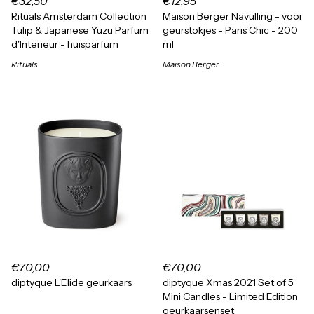
€32,50
€12,95
Rituals Amsterdam Collection
Maison Berger Navulling - voor
Tulip & Japanese Yuzu Parfum
geurstokjes - Paris Chic - 200
d'Interieur - huisparfum
ml
Rituals
Maison Berger
€70,00
€70,00
diptyque L'Elide geurkaars
diptyque Xmas 2021 Set of 5
Mini Candles - Limited Edition
geurkaarsenset