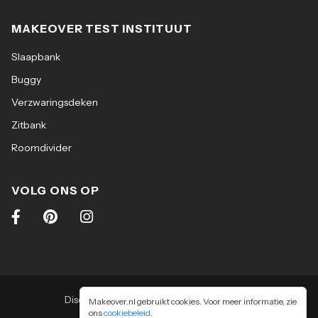
MAKEOVER TEST INSTITUUT
Slaapbank
Buggy
Verzwaringsdeken
Zitbank
Roomdivider
VOLG ONS OP
Disclaimer
|
Algemene voorwaarden
|
Makeover.nl gebruikt cookies. Voor meer informatie, zie
ons
cookiebeleid
Privacy & cookiebeleid
.