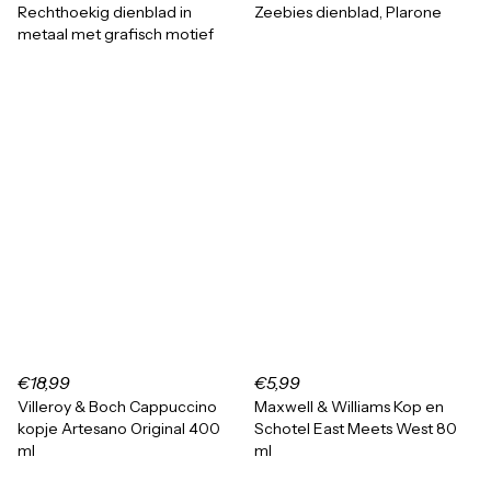
Rechthoekig dienblad in
Zeebies dienblad, Plarone
metaal met grafisch motief
€18,99
€5,99
Villeroy & Boch Cappuccino
Maxwell & Williams Kop en
kopje Artesano Original 400
Schotel East Meets West 80
ml
ml