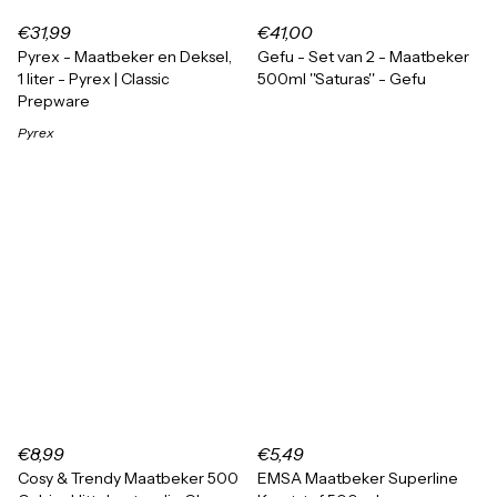
€31,99
€41,00
Pyrex - Maatbeker en Deksel,
Gefu - Set van 2 - Maatbeker
1 liter - Pyrex | Classic
500ml ''Saturas'' - Gefu
Prepware
Pyrex
€8,99
€5,49
Cosy & Trendy Maatbeker 500
EMSA Maatbeker Superline