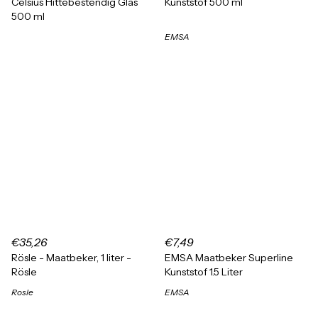
Celsius Hittebestendig Glas
Kunststof 500 ml
500 ml
EMSA
€35,26
€7,49
Rösle - Maatbeker, 1 liter -
EMSA Maatbeker Superline
Rösle
Kunststof 1.5 Liter
Rosle
EMSA