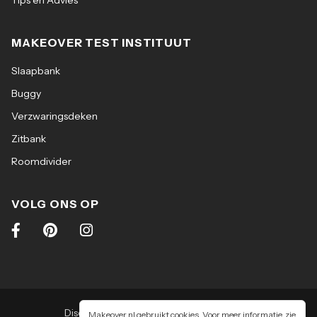
Tips en Advies
MAKEOVER TEST INSTITUUT
Slaapbank
Buggy
Verzwaringsdeken
Zitbank
Roomdivider
VOLG ONS OP
Disclaimer
|
Algemene voorwaarden
|
Makeover.nl gebruikt cookies. Voor meer informatie, zie