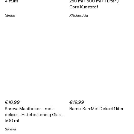
4 stuks
250 ml + 500 ml + 1 Liter )
Core Kunststof
Xenos
KitchenAid
€10,99
€19,99
Sareva Maatbeker - met
Bamix Kan Met Deksel 1 liter
deksel - Hittebestendig Glas -
500 ml
Sareva