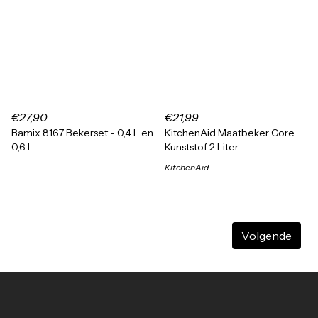
€27,90
€21,99
Bamix 8167 Bekerset - 0,4 L en
KitchenAid Maatbeker Core
0,6 L
Kunststof 2 Liter
KitchenAid
Volgende