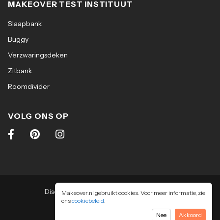
MAKEOVER TEST INSTITUUT
Slaapbank
Buggy
Verzwaringsdeken
Zitbank
Roomdivider
VOLG ONS OP
Disclaimer
|
Algemene voorwaarden
|
Makeover.nl gebruikt cookies. Voor meer informatie, zie
ons
cookiebeleid
Privacy & cookiebeleid
.
2026
-
Makeover.nl BV
Nee
Akkoord