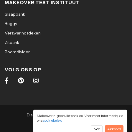
MAKEOVER TEST INSTITUUT
Slaapbank
Buggy
Verzwaringsdeken
Zitbank
Roomdivider
VOLG ONS OP
Disclaimer
|
Algemene voorwaarden
|
Makeover.nl gebruikt cookies. Voor meer informatie, zie
ons
cookiebeleid
Privacy & cookiebeleid
.
2026
-
Makeover.nl BV
Nee
Akkoord