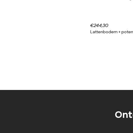
€244,30
Lattenbodem + pote
Ont