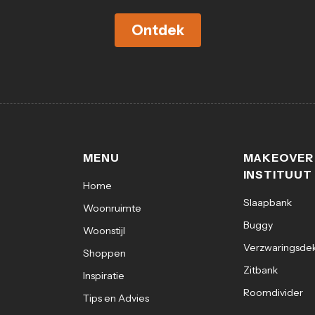
Ontdek
MENU
MAKEOVER
INSTITUUT
Home
Slaapbank
Woonruimte
Buggy
Woonstijl
Verzwaringsde
Shoppen
Zitbank
Inspiratie
Roomdivider
Tips en Advies