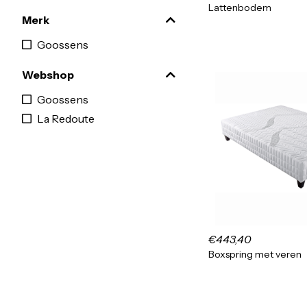
Lattenbodem
Merk
Goossens
Webshop
Goossens
La Redoute
€443,40
Boxspring met veren