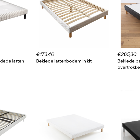
€173,40
€265,30
lede latten
Beklede lattenbodem in kit
Beklede 
overtrokke