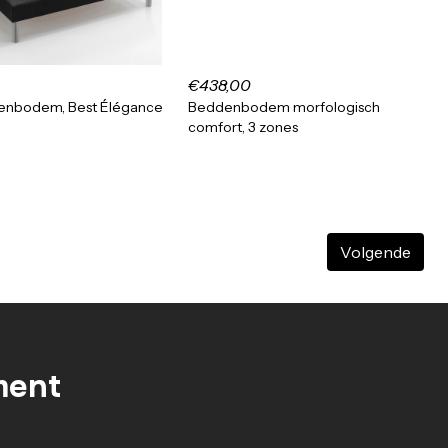
€438,00
tenbodem, Best Élégance
Beddenbodem morfologisch
comfort, 3 zones
Volgende
ment