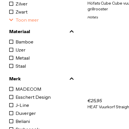
Höfats Cube Cube vuu
Zilver
grillrooster
Zwart
Höfats
Toon meer
Materiaal
Bamboe
IJzer
Metaal
Staal
Merk
MADE.COM
Esschert Design
€25,95
J-Line
HEAT Vuurkorf Straig
Duverger
Beliani