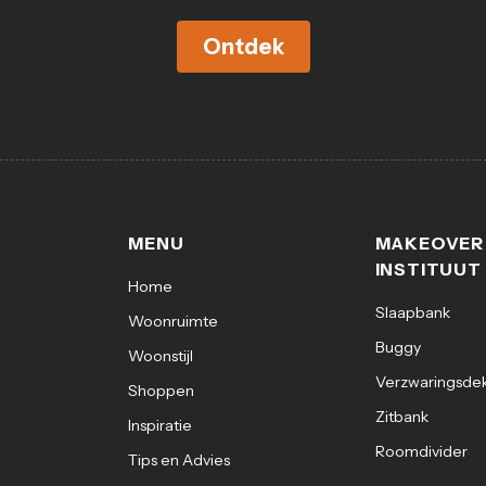
Ontdek
MENU
MAKEOVER
INSTITUUT
Home
Slaapbank
Woonruimte
Buggy
Woonstijl
Verzwaringsde
Shoppen
Zitbank
Inspiratie
Roomdivider
Tips en Advies