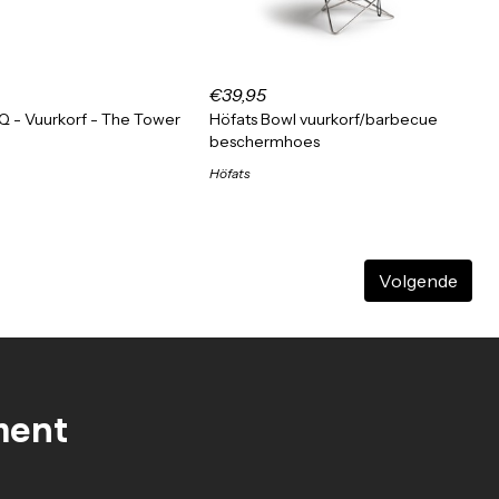
€39,95
 - Vuurkorf - The Tower
Höfats Bowl vuurkorf/barbecue
beschermhoes
Höfats
Volgende
ment