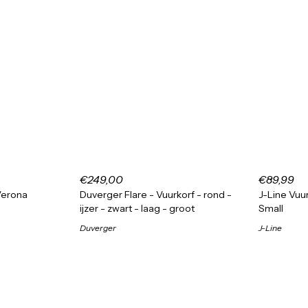
€249,00
€89,99
Verona
Duverger Flare - Vuurkorf - rond -
J-Line Vuur
ijzer - zwart - laag - groot
Small
Duverger
J-Line