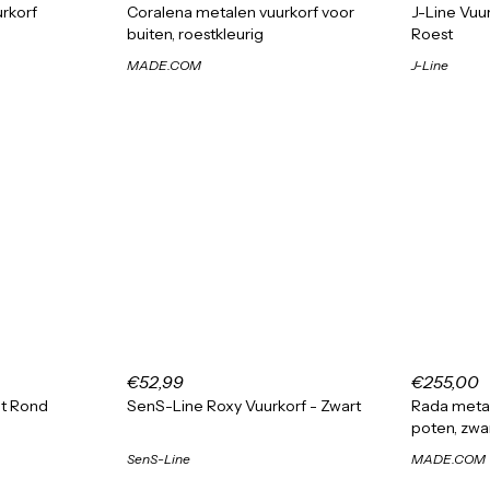
rkorf
Coralena metalen vuurkorf voor
J-Line Vuur
buiten, roestkleurig
Roest
MADE.COM
J-Line
€52,99
€255,00
ht Rond
SenS-Line Roxy Vuurkorf - Zwart
Rada metal
poten, zwa
SenS-Line
MADE.COM