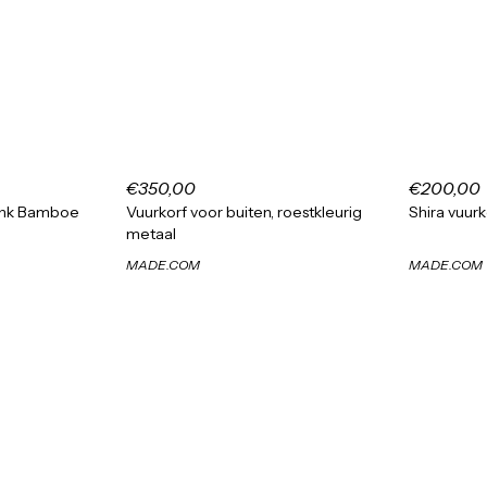
€350,00
€200,00
lank Bamboe
Vuurkorf voor buiten, roestkleurig
Shira vuurk
metaal
MADE.COM
MADE.COM