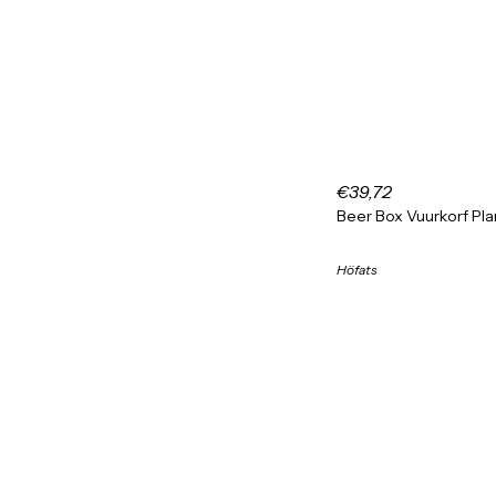
€39,72
Beer Box Vuurkorf P
Höfats