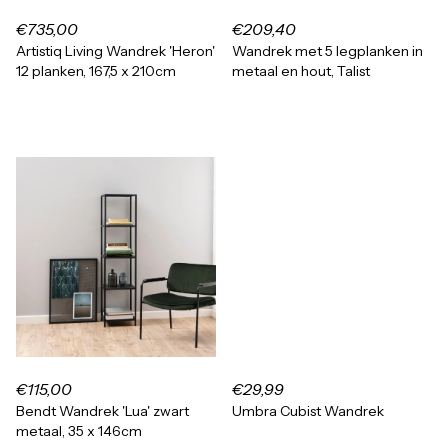
€735,00
€209,40
Artistiq Living Wandrek 'Heron'
Wandrek met 5 legplanken in
12 planken, 167,5 x 210cm
metaal en hout, Talist
€115,00
€29,99
Bendt Wandrek 'Lua' zwart
Umbra Cubist Wandrek
metaal, 35 x 146cm