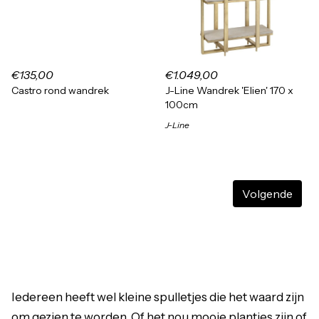
€135,00
€1.049,00
Castro rond wandrek
J-Line Wandrek 'Elien' 170 x
100cm
J-Line
Volgende
Iedereen heeft wel kleine spulletjes die het waard zijn
om gezien te worden. Of het nou mooie plantjes zijn of