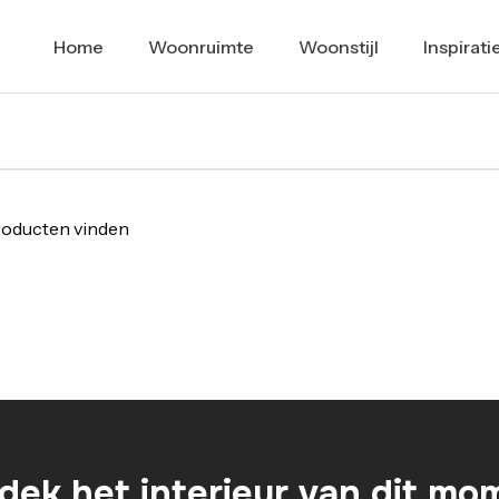
Home
Woonruimte
Woonstijl
Inspirati
oducten vinden
dek het interieur van dit mo