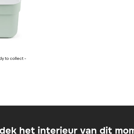
y to collect -
dek het interieur van dit mo