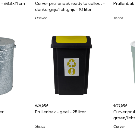
r - ⌀8.8x11 cm
Curver prullenbak ready to collect -
Prullenbak 
donkergrijs/lichtgrijs - 10 liter
Curver
Xenos
€9,99
€11,99
er
Prullenbak - geel - 25 liter
Curver prul
groen/lichtg
Xenos
Curver