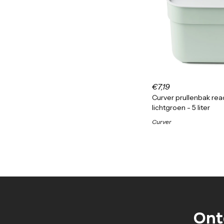
€7,19
Curver prullenbak read
lichtgroen - 5 liter
Curver
Ont