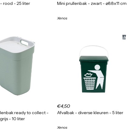
- rood - 25 liter
Mini prullenbak - zwart - ⌀8.8x11 cm
Xenos
€4,50
lenbak ready to collect -
Afvalbak - diverse kleuren - 5 liter
rijs - 10 liter
Xenos