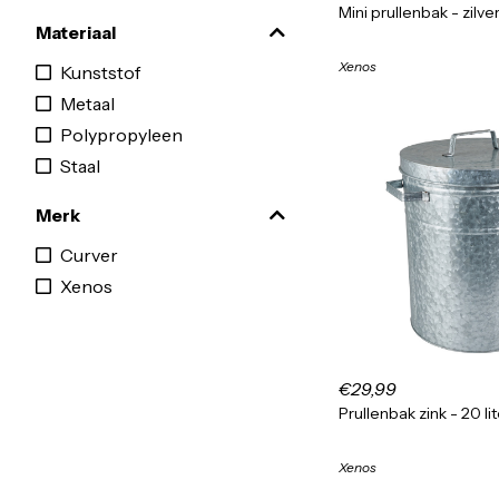
Mini prullenbak - zilve
Materiaal
Xenos
Kunststof
Metaal
Polypropyleen
Staal
Merk
Curver
Xenos
€29,99
Prullenbak zink - 20 lit
Xenos