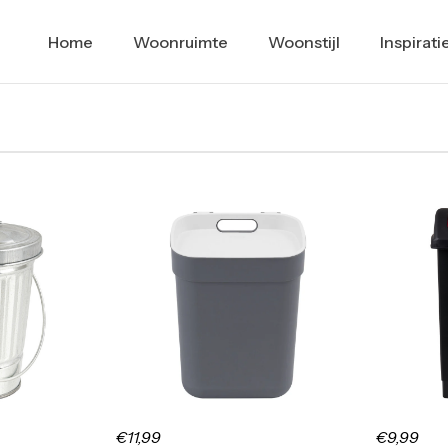
Home
Woonruimte
Woonstijl
Inspirati
€11,99
€9,99