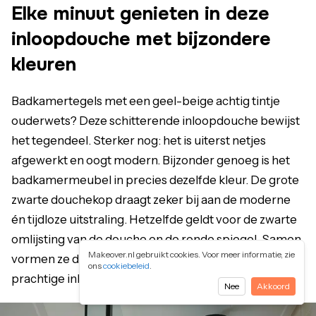
Elke minuut genieten in deze
inloopdouche met bijzondere
kleuren
Badkamertegels met een geel-beige achtig tintje
ouderwets? Deze schitterende inloopdouche bewijst
het tegendeel. Sterker nog: het is uiterst netjes
afgewerkt en oogt modern. Bijzonder genoeg is het
badkamermeubel in precies dezelfde kleur. De grote
zwarte douchekop draagt zeker bij aan de moderne
én tijdloze uitstraling. Hetzelfde geldt voor de zwarte
omlijsting van de douche en de ronde spiegel. Samen
Makeover.nl gebruikt cookies. Voor meer informatie, zie
vormen ze de perfecte ingrediënten voor een
ons
cookiebeleid
.
prachtige inloopdouche!
Nee
Akkoord