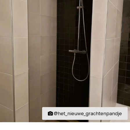
@het_nieuwe_grachtenpandje