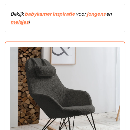
Bekijk
babykamer inspiratie
voor
jongens
en
meisjes
!