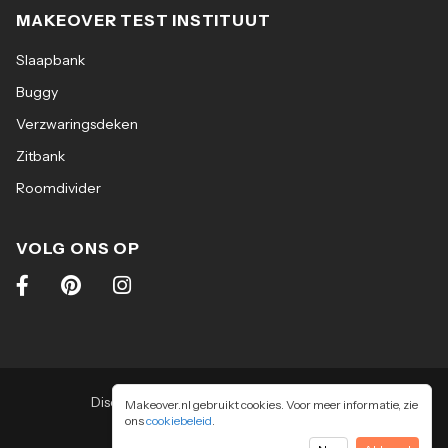
MAKEOVER TEST INSTITUUT
Slaapbank
Buggy
Verzwaringsdeken
Zitbank
Roomdivider
VOLG ONS OP
Disclaimer
|
Algemene voorwaarden
|
Makeover.nl gebruikt cookies. Voor meer informatie, zie
Privacy & cookiebeleid
ons
cookiebeleid
.